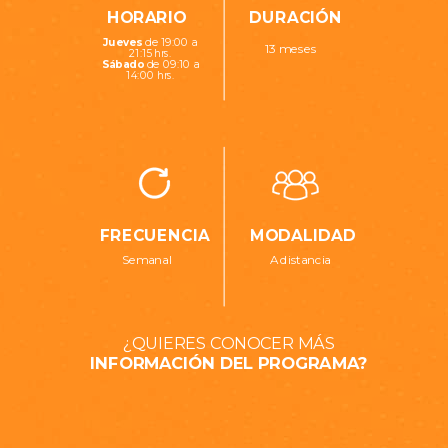
HORARIO
DURACIÓN
Jueves
de 19:00
a
13 meses
21:15 hrs.
Sábado
de 09:10
a
14:00 hrs.
FRECUENCIA
MODALIDAD
Semanal
A distancia
¿QUIERES CONOCER MÁS
INFORMACIÓN DEL PROGRAMA?