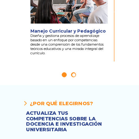
Manejo Curricular y Pedagógico
Investi
Univers
Diseña y gestiona procesos de aprendizaje
basado en un enfoque por competencias
Diseña y g
desde una comprensión de los fundamentos
conocimient
teóricos educativos y una mirada integral del
metodológic
currículo.
partiendo d
tendencias 
del campo u
¿POR QUÉ ELEGIRNOS?
ACTUALIZA TUS
COMPETENCIAS SOBRE LA
DOCENCIA E INVESTIGACIÓN
UNIVERSITARIA