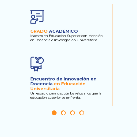
Diplom
GRADO
ACADÉMICO
Recibe el 
Maestro en Educación Superior con Mención
Académica 
en Docencia e Investigación Universitaria.
primer cicl
Plana 
Encuentro de Innovación en
especia
Docencia
en Educación
educac
Universitaria
Docentes c
Un espacio para discutir los retos a los que la
en campos 
educación superior se enfrenta.
educación, 