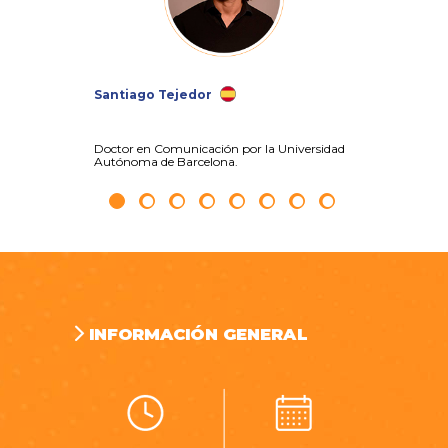
Santiago Tejedor
Luis Ro
Doctor en Comunicación por la Universidad
Doctor e
Autónoma de Barcelona.
Autónoma
INFORMACIÓN GENERAL